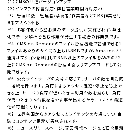
（１）CMSの共通バージョンアップ
（２）インフラの障害対応<弊社営業時間内対応>）
※2：管理ID数＝管理者/承認者/作業者などCMS作業を行
えるアカウント数
※3：お客様側から整形済みデータ提供が実施されず、弊社
側でデータ解析を含む作業が発生する場合の作業費です。
※4：CMS on Demandのファイル管理機能で管理できる1
ファイルあたりのサイズの上限は8MBですが、Amazon S3
連携オプションを利用して8MB以上のファイルをAWSのS3
上にCMS on Demandの管理画面よりアップロードして公
開できます。
※6：公開サイトサーバの負荷に応じて、サーバの数を自動的
に増減を行います。 負荷によるアクセス遅延・停止を防止で
きる上、サーバの負荷が低いときは利用台数を減らし、負荷
が高いときのみ台数を増やす事が出来るため、コストの最適
化が可能となります。
※7：世界各国からのアクセスのレイテンシを考慮しつつ、自
動でコンテンツ更新が実施されます。
※8：ニュースリリースページ、商品情報ページなど日々更新