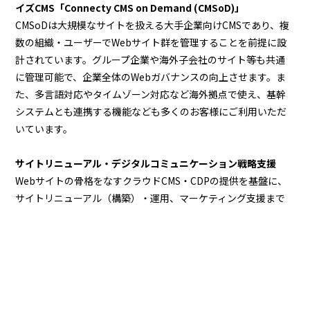
イズCMS「Connecty CMS on Demand (CMSoD)」
CMSoDは大規模なサイトを扱える大手企業向けCMSであり、複
数の組織・ユーザーでWebサイト群を管理することを前提に設
計されています。グループ企業や海外子会社のサイト等も共通
に管理可能で、企業全体のWebガバナンスの向上させます。ま
た、多言語対応やタイムゾーン対応など海外拠点で使え、基幹
システムとも連携する機能なども多くのお客様にご利用いただ
いています。
サイトリニューアル・デジタルコミュニケーション戦略支援
Webサイトの骨格をなすクラウドCMS・CDPの提供を基盤に、
サイトリニューアル（構築）・運用、マーケティング支援まで
提供し、企業のサイトと事業成長を総合的に支援します。
デジタルマーケティング支援
企業の集客・認知拡大、顧客ロイヤル化、サイト分析・改善提
案まで、様々な視点から総合的に支援しており、大手企業のオ
ウンドメディア構築、運用事例があります。