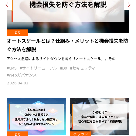
DX
損失を防
CMP（同意管理プラットフォーム）とは？必要性・
方・運用の注意点を徹底解説【2026年最新】
...
CMP（同意管理プラットフォーム）とは何かを、最新の法規制動...
#CMS
#サイトリニューアル
#DX
#CDP
2026.07.15
DX
クラウド