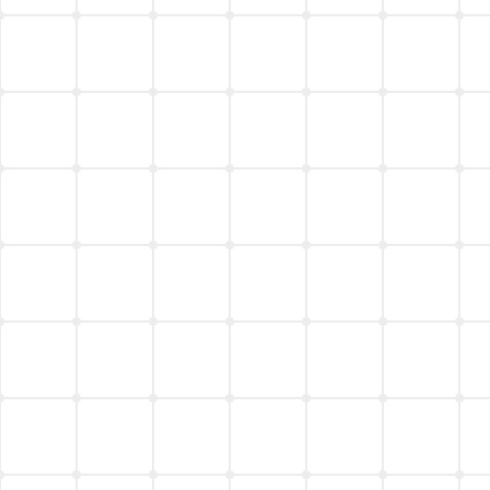
CMS
Connecty CMS on Demand
VIEW MORE
RFP
RFP（提案依頼書）作成支援
VIEW MORE