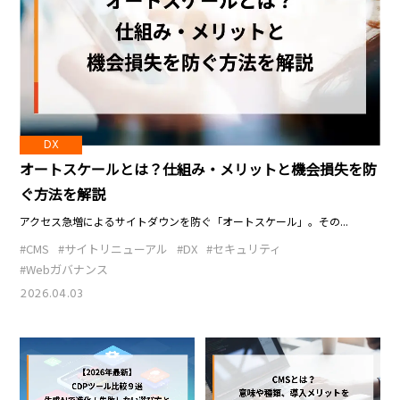
DX
C
オートスケールとは？仕組み・メリットと機会損失を防
ィを
方
ぐ方法を解説
C
アクセス急増によるサイトダウンを防ぐ「オートスケール」。その...
#C
#CMS
#サイトリニューアル
#DX
#セキュリティ
#Webガバナンス
202
2026.04.03