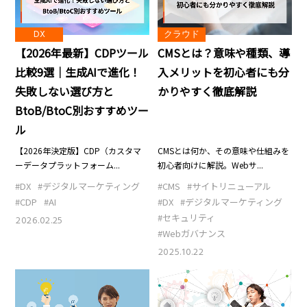
DX
クラウド
【2026年最新】CDPツール
CMSとは？意味や種類、導
比較9選｜生成AIで進化！
入メリットを初心者にも分
失敗しない選び方と
かりやすく徹底解説
BtoB/BtoC別おすすめツー
ル
【2026年決定版】CDP（カスタマ
CMSとは何か、その意味や仕組みを
ーデータプラットフォーム...
初心者向けに解説。Webサ...
#DX
#デジタルマーケティング
#CMS
#サイトリニューアル
#CDP
#AI
#DX
#デジタルマーケティング
#セキュリティ
2026.02.25
#Webガバナンス
2025.10.22