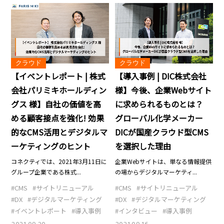
クラウド
クラウド
【イベントレポート | 株式
【導入事例 | DIC株式会社
会社パリミキホールディン
様】今後、企業Webサイト
グス 様】自社の価値を高
に求められるものとは？
める顧客接点を強化! 効果
グローバル化学メーカー
的なCMS活用とデジタルマ
DICが国産クラウド型CMS
ーケティングのヒント
を選択した理由
コネクティでは、2021年3月11日に
企業Webサイトは、単なる情報提供
グループ企業である株式...
の場からデジタルマーケティ...
#CMS
#サイトリニューアル
#CMS
#サイトリニューアル
#DX
#デジタルマーケティング
#DX
#デジタルマーケティング
#イベントレポート
#導入事例
#インタビュー
#導入事例