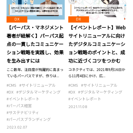
DX
DX
【パーパス・マネジメント
【イベントレポート】Web
著者が紐解く】パーパス起
サイトリニューアルに向け
点の一貫したコミュニケー
たデジタルコミュニケーシ
ション戦略を実践し、効果
ョン戦略のポイントと、成
を生み出すには
功に近づくコツをつかむ
ここ数年、注目度が飛躍的に高まっ
コネクティでは、2021年9月16日か
ているパーパスですが、作りは...
ら11月4日にかけ、広...
#CMS
#サイトリニューアル
#CMS
#サイトリニューアル
#DX
#デジタルマーケティング
#DX
#デジタルマーケティング
#イベントレポート
#イベントレポート
#パーパス経営
2021.11.08
#サステナビリティ
#パーパスブランディング
2023.02.07