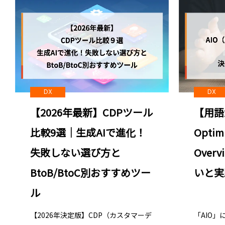
Webサイト診断／アクセス解析
DX
DX
【用語
【2026年最新】CDPツール
Opti
比較9選｜生成AIで進化！
Over
失敗しない選び方と
いと実
BtoB/BtoC別おすすめツー
ル
「AIO
【2026年決定版】CDP（カスタマーデ