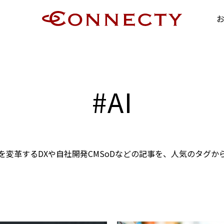
#
AI
を変革するDXや
自社開発CMSoDなどの記事を、
人気のタグか