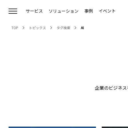
サービス
ソリューション
事例
イベント
Communication Strategy Cloud
デジタルコミュニケーション戦略
TOP
トピックス
タグ検索
AI
クラウドCMS ＜Connecty CMS on Demand＞
Webサイトリニューアル
クラウドCDP ＜CONNECTY CDP＞
RFP（提案依頼書）作成支援
ウェブアクセシビリティ対応
プライバシー対応
オウンドメディア構築・運用支援
デジタルマーケティング支援（CEC）
企業のビジネス
AIO対策支援
Vertex AI Search導入支援
戦略的ホワイトペーパー制作
MA/CRM導入コンサルティング