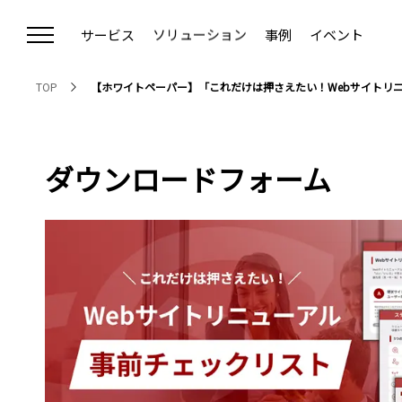
サービス
ソリューション
事例
イベント
Communication Strategy Cloud
デジタルコミュニケーション戦略
TOP
【ホワイトペーパー】「これだけは押さえたい！Webサイトリ
クラウドCMS ＜Connecty CMS on Demand＞
Webサイトリニューアル
クラウドCDP ＜CONNECTY CDP＞
RFP（提案依頼書）作成支援
ダウンロードフォーム
ウェブアクセシビリティ対応
プライバシー対応
オウンドメディア構築・運用支援
デジタルマーケティング支援（CEC）
AIO対策支援
Vertex AI Search導入支援
戦略的ホワイトペーパー制作
MA/CRM導入コンサルティング