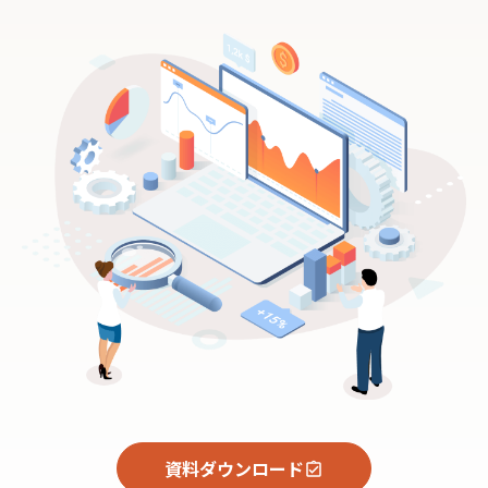
資料ダウンロード
assignment_turned_in