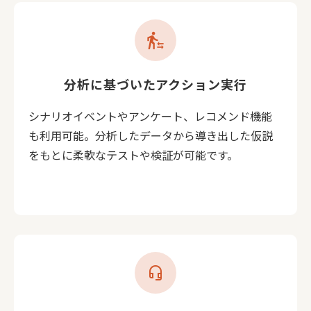
transfer_within_a_station
分析に基づいたアクション実行
シナリオイベントやアンケート、レコメンド機能
も利用可能。分析したデータから導き出した仮説
をもとに柔軟なテストや検証が可能です。
headset_mic