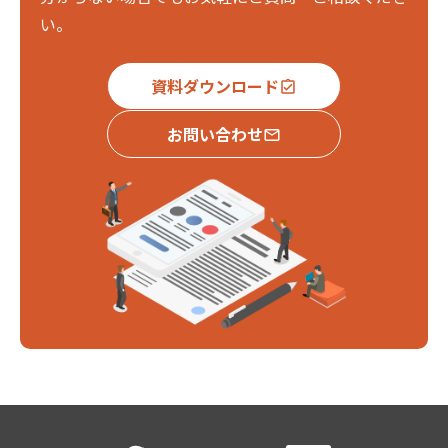
い。
資料ダウンロード
assignment_turned_in
お問い合わせ
email