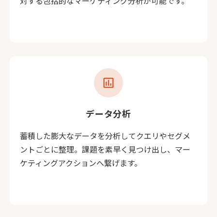
対する包括的なマーケティング分析が可能です。
insert_chart
データ分析
蓄積した膨大なデータを分析してクエリやセグメ
ントごとに整理。課題を素早く見つけ出し、マー
ケティングアクションへ繋げます。