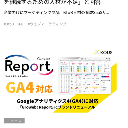
を継続するための人材が不足」と回答
企業向けにマーケティングやAI、BtoB人材の育成SaaSサ...
#BtoB
#AI
#ウェブマーケティング
ニュース