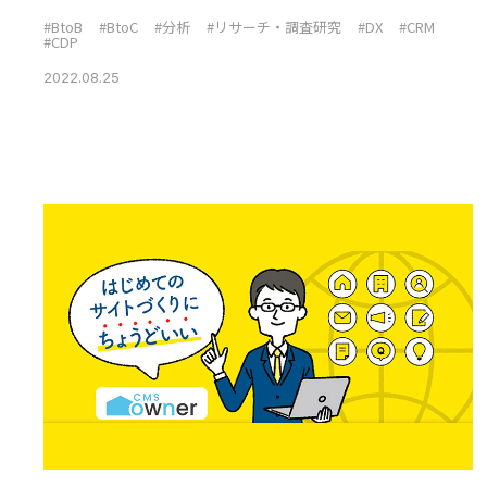
#BtoB
#BtoC
#分析
#リサーチ・調査研究
#DX
#CRM
#CDP
2022.08.25