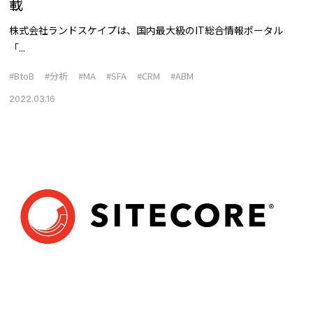
載
株式会社ランドスケイプは、国内最大級のIT総合情報ポータル
「...
#BtoB
#分析
#MA
#SFA
#CRM
#ABM
2022.03.16