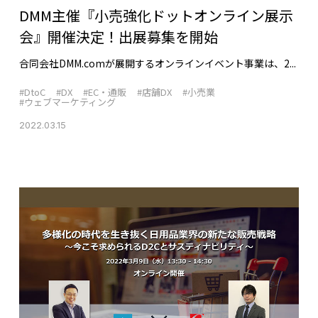
DMM主催『小売強化ドットオンライン展示
会』開催決定！出展募集を開始
合同会社DMM.comが展開するオンラインイベント事業は、2...
#DtoC
#DX
#EC・通販
#店舗DX
#小売業
#ウェブマーケティング
2022.03.15