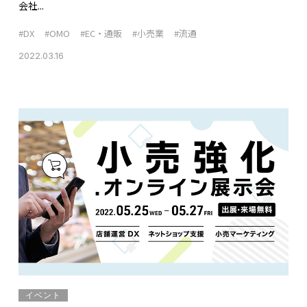
会社...
#DX
#OMO
#EC・通販
#小売業
#流通
2022.03.16
イベント