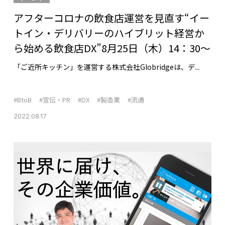
アフターコロナの飲食店運営を見直す“イー
トイン・デリバリーのハイブリット経営か
ら始める飲食店DX”8月25日（木）14：30～
「ご近所キッチン」を運営する株式会社Globridgeは、デ...
#BtoB
#宣伝・PR
#DX
#製造業
#流通
2022.08.17