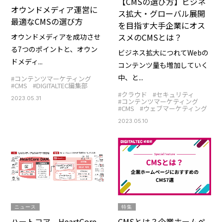
【CMSの選び方】ビジネ
オウンドメディア運営に
ス拡大・グローバル展開
最適なCMSの選び方
を目指す大手企業にオス
スメのCMSとは？
オウンドメディアを成功させ
る7つのポイントと、オウン
ビジネス拡大につれてWebの
ドメディ...
コンテンツ量も増加していく
中、と...
#コンテンツマーケティング
#CMS
#DIGITALTEC編集部
#クラウド
#セキュリティ
2023.05.31
#コンテンツマーケティング
#CMS
#ウェブマーケティング
2023.05.10
ニュース
特集
ハートコア HeartCore
CMSとは？企業ホームペ