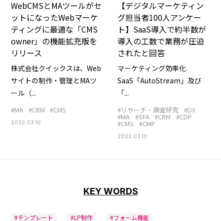
WebCMSとMAツールがセ
【デジタルマーケティン
ットになったWebマーケ
グ担当者100人アンケー
ティングに最適な「CMS
ト】SaaS導入で約半数が
owner」の機能拡充版を
導入の工数で業務が圧迫
リリース
されたと回答
株式会社クイックスは、Web
マーケティング効率化
サイトの制作・管理とMAツ
SaaS「AutoStream」及び
ール（...
「...
#MA
#CRM
#CMS
#リサーチ・調査研究
#DX
#MA
#SFA
#CRM
#CDP
2022.03.16
#CMS
#CMP
2022.03.10
KEY WORDS
#テンプレート
#LP制作
#フォーム機能