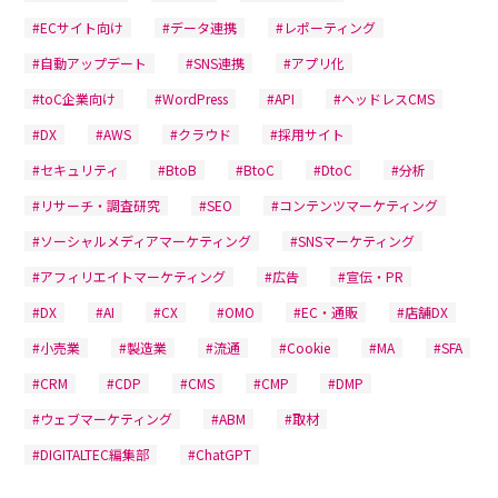
#ECサイト向け
#データ連携
#レポーティング
#自動アップデート
#SNS連携
#アプリ化
#toC企業向け
#WordPress
#API
#ヘッドレスCMS
#DX
#AWS
#クラウド
#採用サイト
#セキュリティ
#BtoB
#BtoC
#DtoC
#分析
#リサーチ・調査研究
#SEO
#コンテンツマーケティング
#ソーシャルメディアマーケティング
#SNSマーケティング
#アフィリエイトマーケティング
#広告
#宣伝・PR
#DX
#AI
#CX
#OMO
#EC・通販
#店舗DX
#小売業
#製造業
#流通
#Cookie
#MA
#SFA
#CRM
#CDP
#CMS
#CMP
#DMP
#ウェブマーケティング
#ABM
#取材
#DIGITALTEC編集部
#ChatGPT