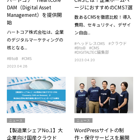
DAM（Digital Asset
ージにおすすめのCMS7選
Management）を提供開
数あるCMSを徹底比較！導入
始
費用、セキュリティ、デザイ
ハートコア株式会社は、企業
ン自由...
のデジタルマーケティングの
#ヘッドレスCMS
#クラウド
核となる...
#BtoB
#CMS
#DIGITALTEC編集部
#BtoB
#CMS
2023.04.20
2023.04.28
ニュース
ニュース
【製造業シェアNo.1】大
WordPressサイトの制
企業向け国産クラウド
作・保守サービスを展開