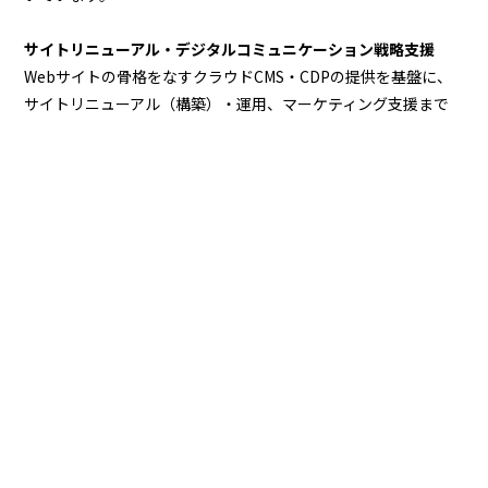
サイトリニューアル・デジタルコミュニケーション戦略支援
Webサイトの骨格をなすクラウドCMS・CDPの提供を基盤に、
サイトリニューアル（構築）・運用、マーケティング支援まで
提供し、企業のサイトと事業成長を総合的に支援します。
デジタルマーケティング支援
企業の集客・認知拡大、顧客ロイヤル化、サイト分析・改善提
案まで、様々な視点から総合的に支援しており、大手企業のオ
ウンドメディア構築、運用事例があります。
MORE
おすすめ記事