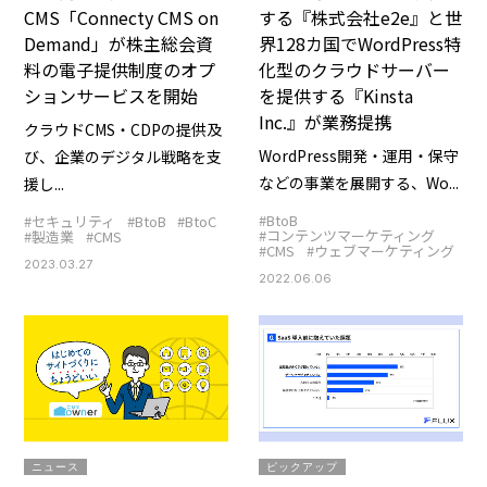
CMS「Connecty CMS on
する『株式会社e2e』と世
Demand」が株主総会資
界128カ国でWordPress特
料の電子提供制度のオプ
化型のクラウドサーバー
ションサービスを開始
を提供する『Kinsta
Inc.』が業務提携
クラウドCMS・CDPの提供及
WordPress開発・運用・保守
び、企業のデジタル戦略を支
などの事業を展開する、Wo...
援し...
#BtoB
#セキュリティ
#BtoB
#BtoC
#コンテンツマーケティング
#製造業
#CMS
#CMS
#ウェブマーケティング
2023.03.27
2022.06.06
ニュース
ピックアップ