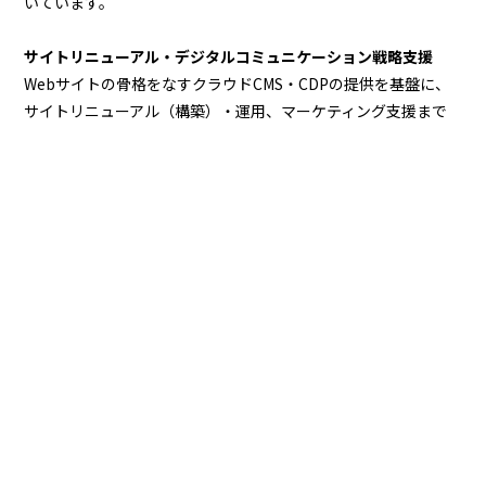
いています。
サイトリニューアル・デジタルコミュニケーション戦略支援
Webサイトの骨格をなすクラウドCMS・CDPの提供を基盤に、
サイトリニューアル（構築）・運用、マーケティング支援まで
提供し、企業のサイトと事業成長を総合的に支援します。
デジタルマーケティング支援
企業の集客・認知拡大、顧客ロイヤル化、サイト分析・改善提
案まで、様々な視点から総合的に支援しており、大手企業のオ
ウンドメディア構築、運用事例があります。
MORE
おすすめ記事