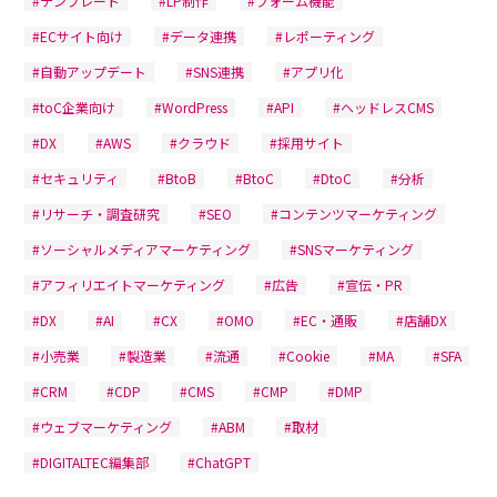
#テンプレート
#LP制作
#フォーム機能
#ECサイト向け
#データ連携
#レポーティング
#自動アップデート
#SNS連携
#アプリ化
#toC企業向け
#WordPress
#API
#ヘッドレスCMS
#DX
#AWS
#クラウド
#採用サイト
#セキュリティ
#BtoB
#BtoC
#DtoC
#分析
#リサーチ・調査研究
#SEO
#コンテンツマーケティング
#ソーシャルメディアマーケティング
#SNSマーケティング
#アフィリエイトマーケティング
#広告
#宣伝・PR
#DX
#AI
#CX
#OMO
#EC・通販
#店舗DX
#小売業
#製造業
#流通
#Cookie
#MA
#SFA
#CRM
#CDP
#CMS
#CMP
#DMP
#ウェブマーケティング
#ABM
#取材
#DIGITALTEC編集部
#ChatGPT