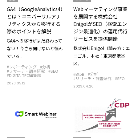
GA4（GoogleAnalytics4）
Webマーケティング事業
とは？ユニバーサルアナ
を展開する株式会社
リティクスから移行する
EnigolがSEO（検索エン
際のポイントを解説
ジン最適化）の運用代行
サービスを提供開始
GA4への移行がまだ終わって
株式会社Enigol（読み方：エ
ない！今さら聞けないと悩ん
ニゴル、本社：東京都渋谷
でいる...
区、...
#レポーティング
#分析
#リサーチ・調査研究
#SEO
#BtoB
#分析
#DIGITALTEC編集部
#リサーチ・調査研究
#SEO
2023.05.12
2023.04.20