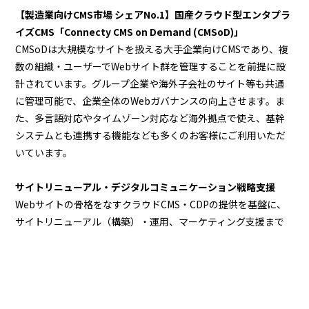
【製造業向けCMS市場 シェアNo.1】国産クラウド型エンタプラ
イズCMS「Connecty CMS on Demand (CMSoD)」
CMSoDは大規模なサイトを扱える大手企業向けCMSであり、複
数の組織・ユーザーでWebサイト群を管理することを前提に設
計されています。グループ企業や海外子会社のサイト等も共通
に管理可能で、企業全体のWebガバナンスの向上させます。ま
た、多言語対応やタイムゾーン対応など海外拠点で使え、基幹
システムとも連携する機能なども多くのお客様にご利用いただ
いています。
サイトリニューアル・デジタルコミュニケーション戦略支援
Webサイトの骨格をなすクラウドCMS・CDPの提供を基盤に、
サイトリニューアル（構築）・運用、マーケティング支援まで
提供し、企業のサイトと事業成長を総合的に支援します。
デジタルマーケティング支援
企業の集客・認知拡大、顧客ロイヤル化、サイト分析・改善提
案まで、様々な視点から総合的に支援しており、大手企業のオ