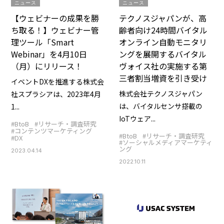
ニュース
ニュース
【ウェビナーの成果を勝
テクノスジャパンが、高
ち取る！】ウェビナー管
齢者向け24時間バイタル
理ツール「Smart
オンライン自動モニタリ
Webinar」を4月10日
ングを展開するバイタル
（月）にリリース！
ヴォイス社の実施する第
三者割当増資を引き受け
イベントDXを推進する株式会
株式会社テクノスジャパン
社スプラシアは、2023年4月
は、バイタルセンサ搭載の
1...
IoTウェア...
#BtoB
#リサーチ・調査研究
#コンテンツマーケティング
#BtoB
#リサーチ・調査研究
#DX
#ソーシャルメディアマーケティ
ング
2023.04.14
2022.10.11