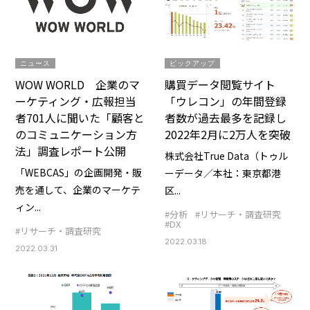
ニュース
ピックアップ
WOW WORLD 企業のマ
購買データ閲覧サイト
ーケティング・広報担当
「ウレコン」の年間登録
者701人に聞いた「顧客と
者数が過去最多を記録し
のコミュニケーション方
2022年2月に2万人を突破
法」調査レポート公開
株式会社True Data（トゥル
「WEBCAS」の企画開発・販
ーデータ／本社：東京都港
売を通して、企業のマーケテ
区...
ィン...
#分析
#リサーチ・調査研究
#DX
#リサーチ・調査研究
2022.03.18
2022.03.31