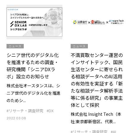
ニュース
ニュース
シニア世代のデジタル化
不満買取センター運営の
を推進するための調査・
インサイトテック、国民
研究機関「シニアDXラ
生活センターに寄せられ
ボ」設立のお知らせ
る相談データへのAI活用
の有効性を実証する「新
株式会社オースタンスは、シ
たな相談データ解析手法
ニア世代のデジタル化を推進
等に係る研究」の事業主
のためシ...
体として採択
#リサーチ・調査研究
#DX
株式会社 Insight Tech（本
2022.03.08
社:東京都新宿区、代表...
#リサーチ・調査研究
#AI