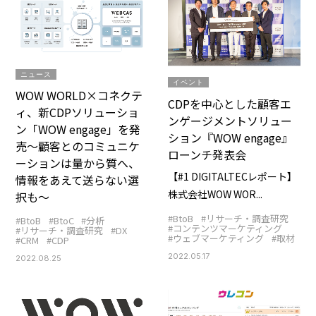
ニュース
イベント
WOW WORLD×コネクテ
CDPを中心とした顧客エ
ィ、新CDPソリューショ
ンゲージメントソリュー
ン「WOW engage」を発
ション『WOW engage』
売～顧客とのコミュニケ
ローンチ発表会
ーションは量から質へ、
【#1 DIGITALTECレポート】
情報をあえて送らない選
株式会社WOW WOR...
択も～
#BtoB
#リサーチ・調査研究
#BtoB
#BtoC
#分析
#コンテンツマーケティング
#リサーチ・調査研究
#DX
#ウェブマーケティング
#取材
#CRM
#CDP
2022.05.17
2022.08.25