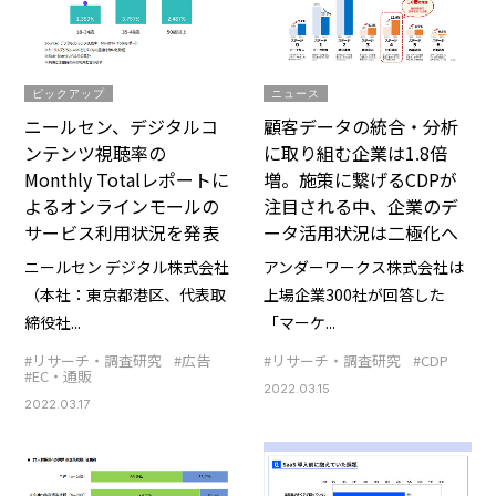
ピックアップ
ニュース
ニールセン、デジタルコ
顧客データの統合・分析
ンテンツ視聴率の
に取り組む企業は1.8倍
Monthly Totalレポートに
増。施策に繋げるCDPが
よるオンラインモールの
注目される中、企業のデ
サービス利用状況を発表
ータ活用状況は二極化へ
ニールセン デジタル株式会社
アンダーワークス株式会社は
（本社：東京都港区、代表取
上場企業300社が回答した
締役社...
「マーケ...
#リサーチ・調査研究
#広告
#リサーチ・調査研究
#CDP
#EC・通販
2022.03.15
2022.03.17