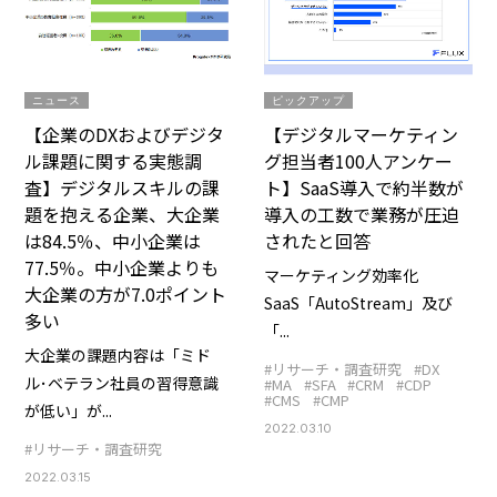
ニュース
ピックアップ
【企業のDXおよびデジタ
【デジタルマーケティン
ル課題に関する実態調
グ担当者100人アンケー
査】デジタルスキルの課
ト】SaaS導入で約半数が
題を抱える企業、大企業
導入の工数で業務が圧迫
は84.5％、中小企業は
されたと回答
77.5％。中小企業よりも
マーケティング効率化
大企業の方が7.0ポイント
SaaS「AutoStream」及び
多い
「...
大企業の課題内容は「ミド
#リサーチ・調査研究
#DX
ル･ベテラン社員の習得意識
#MA
#SFA
#CRM
#CDP
#CMS
#CMP
が低い」が...
2022.03.10
#リサーチ・調査研究
2022.03.15