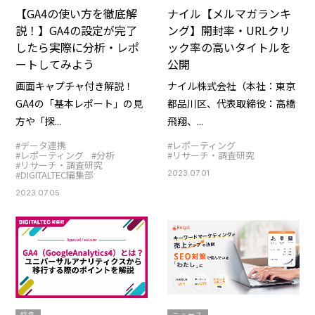
【GA4の使い方を徹底解
ナイル【メルマガランキ
説！】GA4の設定が完了
ング】開封率・URLクリ
したら実際に分析・レポ
ック率の高いタイトルを
ートしてみよう
公開
画面キャプチャ付き解説！
ナイル株式会社（本社：東京
GA4の「基本レポート」の見
都品川区、代表取締役：高橋
方や「探...
飛翔、...
#データ連携
#レポーティング
#レポーティング
#分析
#リサーチ・調査研究
#リサーチ・調査研究
#DIGITALTEC編集部
2023.07.01
2023.07.05
特集
ニュース