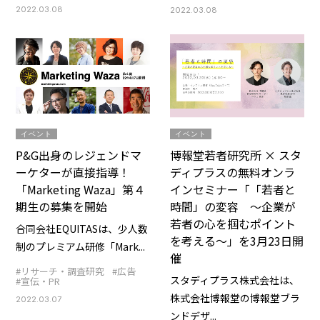
2022.03.08
2022.03.08
イベント
イベント
P&G出身のレジェンドマ
博報堂若者研究所 × スタ
ーケターが直接指導！
ディプラスの無料オンラ
「Marketing Waza」第４
インセミナー「「若者と
期生の募集を開始
時間」の変容 〜企業が
若者の心を掴むポイント
合同会社EQUITASは、少人数
を考える〜」を3月23日開
制のプレミアム研修「Mark...
催
#リサーチ・調査研究
#広告
スタディプラス株式会社は、
#宣伝・PR
株式会社博報堂の博報堂ブラ
2022.03.07
ンドデザ...