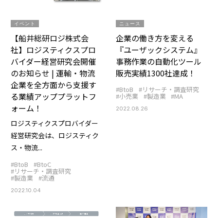
イベント
ニュース
【船井総研ロジ株式会
企業の働き方を変える
社】ロジスティクスプロ
『ユーザックシステム』
バイダー経営研究会開催
事務作業の自動化ツール
のお知らせ | 運輸・物流
販売実績1300社達成！
企業を全方面から支援す
#BtoB
#リサーチ・調査研究
る業績アッププラットフ
#小売業
#製造業
#MA
ォーム！
2022.08.26
ロジスティクスプロバイダー
経営研究会は、ロジスティク
ス・物流...
#BtoB
#BtoC
#リサーチ・調査研究
#製造業
#流通
2022.10.04