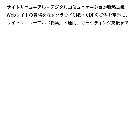
サイトリニューアル・デジタルコミュニケーション戦略支援
Webサイトの骨格をなすクラウドCMS・CDPの提供を基盤に、
サイトリニューアル（構築）・運用、マーケティング支援まで
提供し、企業のサイトと事業成長を総合的に支援します。
デジタルマーケティング支援
企業の集客・認知拡大、顧客ロイヤル化、サイト分析・改善提
案まで、様々な視点から総合的に支援しており、大手企業のオ
ウンドメディア構築、運用事例があります。
MORE
おすすめ記事