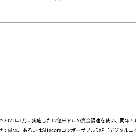
戦略の一環で2021年1月に実施した12億米ドルの資金調達を使い、
に合わせて単体、あるいはSitecoreコンポーザブルDXP（デジ