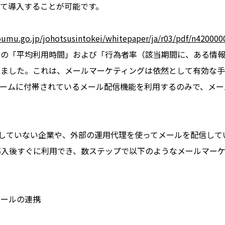
て導入することが可能です。
umu.go.jp/johotsusintokei/whitepaper/ja/r03/pdf/n420000
」の「平均利用時間」および「行為者率（該当期間に、ある情
りました。これは、メールマーケティングは依然として有効な手
ォームに付帯されているメール配信機能を利用するのみで、メー
スを利用していない企業や、外部の運用代理を使ってメールを配信
、導入後すぐに利用でき、数ステップで以下のようなメールマー
メールの連携