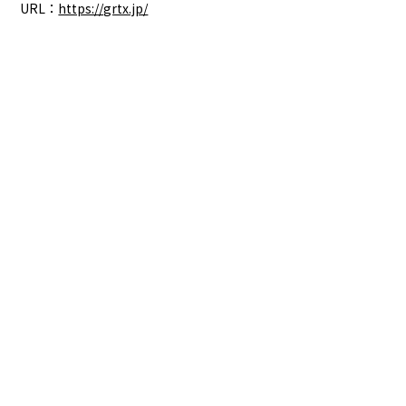
URL：
https://grtx.jp/