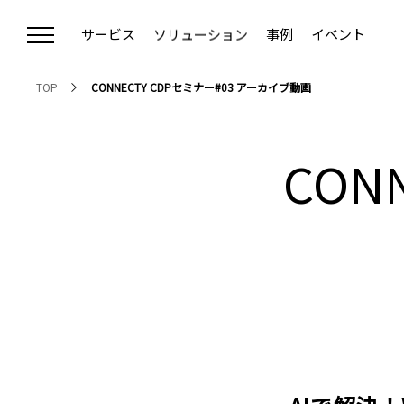
サービス
ソリューション
事例
イベント
Communication Strategy Cloud
デジタルコミュニケーション戦略
TOP
CONNECTY CDPセミナー#03 アーカイブ動画
クラウドCMS ＜Connecty CMS on Demand＞
Webサイトリニューアル
クラウドCDP ＜CONNECTY CDP＞
RFP（提案依頼書）作成支援
CON
ウェブアクセシビリティ対応
プライバシー対応
オウンドメディア構築・運用支援
デジタルマーケティング支援（CEC）
AIO対策支援
Vertex AI Search導入支援
戦略的ホワイトペーパー制作
MA/CRM導入コンサルティング