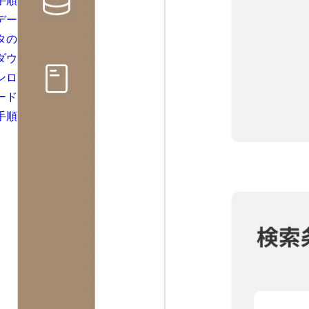
手順
デー
タの
ダウ
ンロ
ード
手順