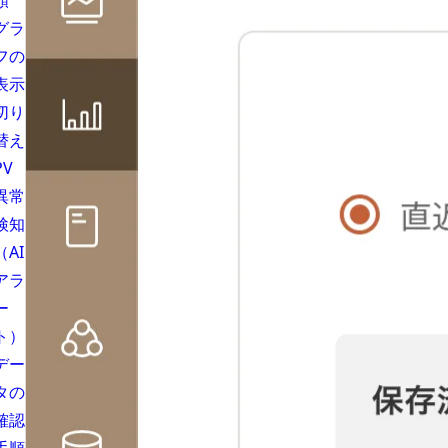
順
グラ
フの
表示
切り
替え
PV
異常
検知
（AI
アラ
ー
ト）
デー
タの
確認