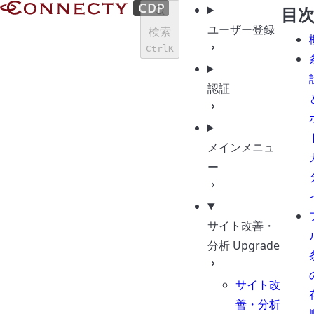
Documents | CONNECTY CDP
目
ユーザー登録
検索
Ctrl
K
認証
メインメニュ
ー
サイト改善・
分析
Upgrade
サイト改
善・分析