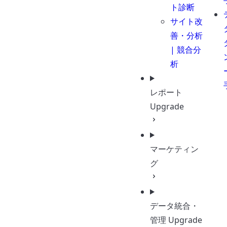
ト診断
サイト改
善・分析
| 競合分
析
レポート
Upgrade
マーケティン
グ
データ統合・
管理
Upgrade