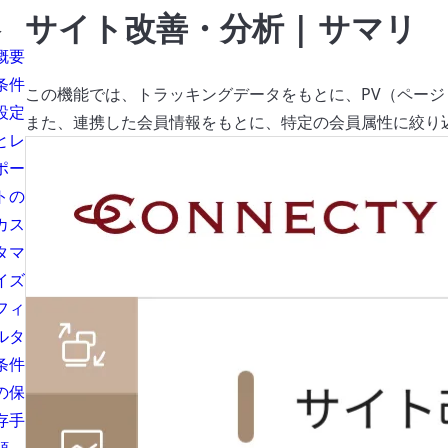
次
サイト改善・分析 | サマリ
概要
条件
この機能では、トラッキングデータをもとに、PV（ペー
設定
また、連携した会員情報をもとに、特定の会員属性に絞り
とレ
ポー
トの
カス
タマ
イズ
フィ
ルタ
条件
の保
存手