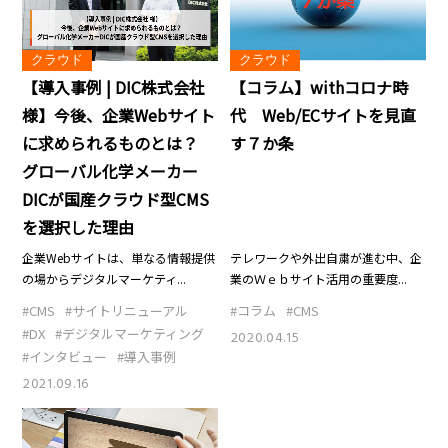
クラウド
クラウド
【導入事例 | DIC株式会社
【コラム】withコロナ時
様】今後、企業Webサイト
代 Web/ECサイトを見直
に求められるものとは？
す７か条
グローバル化学メーカー
DICが国産クラウド型CMS
を選択した理由
企業Webサイトは、単なる情報提供
テレワークや外出自粛が進む中、企
の場からデジタルマーケティ...
業のＷｅｂサイト活用の重要度...
#CMS
#サイトリニューアル
#コラム
#CMS
#DX
#デジタルマーケティング
2020.04.15
#インタビュー
#導入事例
2021.09.16