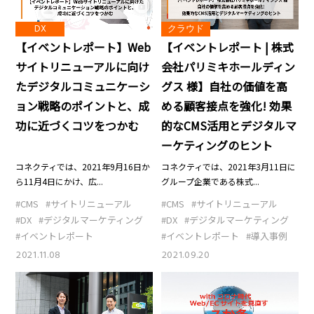
DX
クラウド
【イベントレポート】Web
【イベントレポート | 株式
サイトリニューアルに向け
会社パリミキホールディン
たデジタルコミュニケーシ
グス 様】自社の価値を高
ョン戦略のポイントと、成
める顧客接点を強化! 効果
功に近づくコツをつかむ
的なCMS活用とデジタルマ
ーケティングのヒント
コネクティでは、2021年9月16日か
コネクティでは、2021年3月11日に
ら11月4日にかけ、広...
グループ企業である株式...
#CMS
#サイトリニューアル
#CMS
#サイトリニューアル
#DX
#デジタルマーケティング
#DX
#デジタルマーケティング
#イベントレポート
#イベントレポート
#導入事例
2021.11.08
2021.09.20