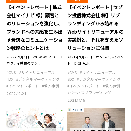
【イベントレポート | 株式
【イベントレポート | セゾ
会社マイナビ 様】顧客と
ン投信株式会社 様】リブ
のリレーションを強化し、
ランディングから始める
ブランドへの共感を生み出
Webサイトリニューアルの
す最適なコミュニケーショ
実践例と、それを支えたソ
ン戦略のヒントとは
リューションに注目
2022年9月6日、WOW WORLD、コ
2021年9月28日、オンラインイベン
ネクティ共催のオン...
ト「DIGITAL R...
#CMS
#サイトリニューアル
#CMS
#サイトリニューアル
#DX
#デジタルマーケティング
#DX
#デジタルマーケティング
#イベントレポート
#導入事例
#イベントレポート
#導入事例
#パーパスブランディング
2022.10.24
2021.11.16