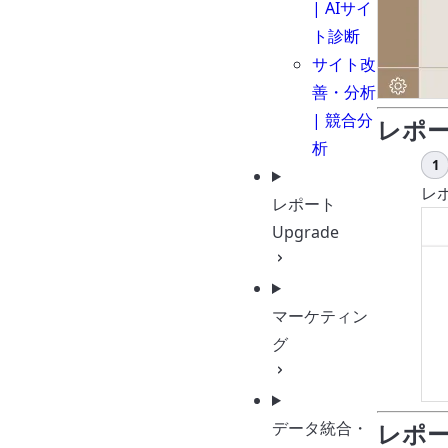
| AIサイ
ト診断
サイト改
善・分析
| 競合分
レポ
析
セ
レ
レポート
Upgrade
マーケティン
グ
データ統合・
レポ