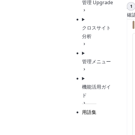
管理
Upgrade
対
確
クロスサイト
分析
管理メニュー
機能活用ガイ
ド
用語集