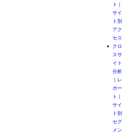
ト｜
サイ
ト別
アク
セス
クロ
スサ
イト
分析
｜レ
ポー
ト｜
サイ
ト別
セグ
メン