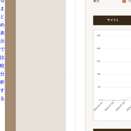
る
ま
と
め
表
示
で
比
較
分
析
す
る