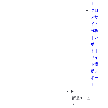
ト
クロ
スサ
イト
分析
｜レ
ポー
ト｜
サイ
ト横
断レ
ポー
ト
管理メニュー