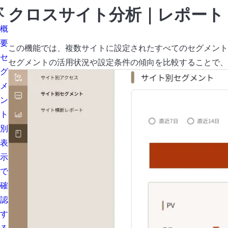
次
クロスサイト分析｜レポート
概
要
この機能では、複数サイトに設定されたすべてのセグメント
セ
セグメントの活用状況や設定条件の傾向を比較することで、
グ
メ
ン
ト
別
表
示
で
確
認
す