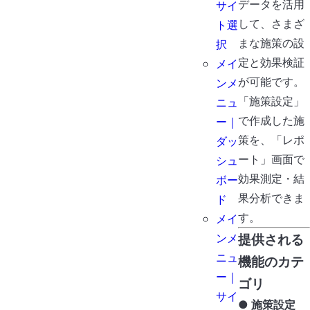
データを活用
サイ
して、さまざ
ト選
まな施策の設
択
定と効果検証
メイ
が可能です。
ンメ
「施策設定」
ニュ
で作成した施
ー｜
策を、「レポ
ダッ
ート」画面で
シュ
効果測定・結
ボー
果分析できま
ド
す。
メイ
ンメ
提供される
ニュ
機能のカテ
ー｜
ゴリ
サイ
● 施策設定