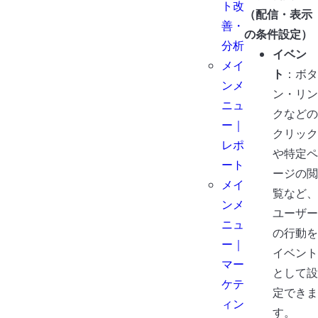
ト改
（配信・表示
善・
の条件設定）
分析
イベン
メイ
ト
：ボタ
ンメ
ン・リン
ニュ
クなどの
ー｜
クリック
レポ
や特定ペ
ート
ージの閲
メイ
覧など、
ンメ
ユーザー
ニュ
の行動を
ー｜
イベント
マー
として設
ケテ
定できま
ィン
す。