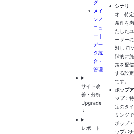
グ
シナリ
メイ
オ
：特定
ンメ
条件を満
ニュ
たしたユ
ー｜
ーザーに
デー
対して段
タ統
階的に施
合・
策を配信
管理
する設定
です。
サイト改
ポップア
善・分析
ップ
：特
Upgrade
定のタイ
ミングで
ポップア
レポート
ップバナ