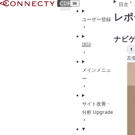
Documents | CONNECTY CDP
目次
レポ
ユーザー登録
ナビ
認証
レ
左
メインメニュ
ー
サイト改善・
分析
Upgrade