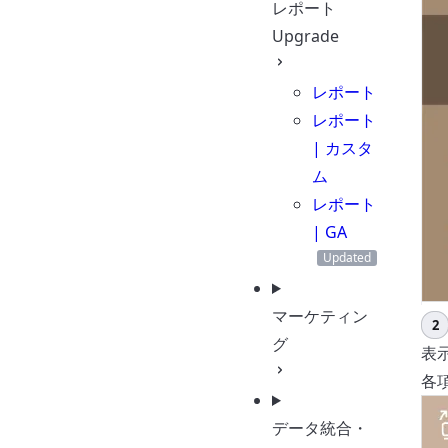
レポート
Upgrade
レポート
レポート
| カスタ
ム
レポート
| GA
マーケティン
レ
グ
表
各
データ統合・