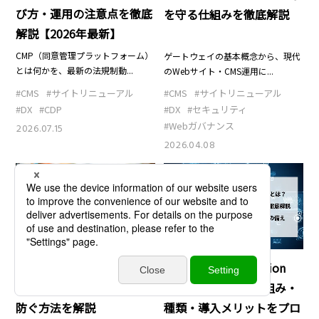
び方・運用の注意点を徹底
を守る仕組みを徹底解説
解説【2026年最新】
CMP（同意管理プラットフォーム）
ゲートウェイの基本概念から、現代
とは何かを、最新の法規制動...
のWebサイト・CMS運用に...
#CMS
#サイトリニューアル
#CMS
#サイトリニューアル
#DX
#CDP
#DX
#セキュリティ
#Webガバナンス
2026.07.15
2026.04.08
DX
DX
WAF（Web Application
オートスケールとは？仕組
Firewall）とは？仕組み・
み・メリットと機会損失を
種類・導入メリットをプロ
防ぐ方法を解説