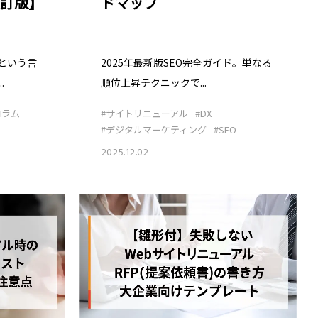
改訂版】
ドマップ
という言
2025年最新版SEO完全ガイド。単なる
.
順位上昇テクニックで...
コラム
#サイトリニューアル
#DX
#デジタルマーケティング
#SEO
2025.12.02