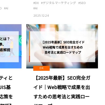
#DX
#デジタルマーケティング
#SEO
O
#AI
#AI
2025.12.24
DX
ティと
【2025年最新】SEO完全ガ
IS基
イド｜Web戦略で成果を出
応策を
すための思考法と実践ロー