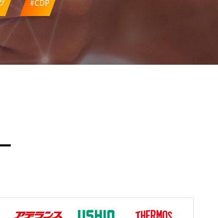
グ
#CDP
ー