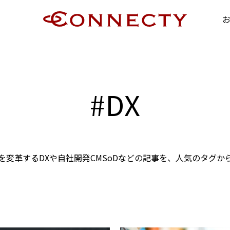
#
DX
を変革するDXや
自社開発CMSoDなどの記事を、
人気のタグか