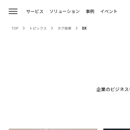
サービス
ソリューション
事例
イベント
Communication Strategy Cloud
デジタルコミュニケーション戦略
TOP
トピックス
タグ検索
DX
クラウドCMS ＜Connecty CMS on Demand＞
Webサイトリニューアル
クラウドCDP ＜CONNECTY CDP＞
RFP（提案依頼書）作成支援
ウェブアクセシビリティ対応
プライバシー対応
オウンドメディア構築・運用支援
デジタルマーケティング支援（CEC）
企業のビジネス
AIO対策支援
Vertex AI Search導入支援
戦略的ホワイトペーパー制作
MA/CRM導入コンサルティング