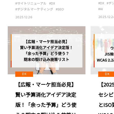
#DX
#デ
#サイトリニューアル
#DX
#AI
#デジタルマーケティング
#SEO
2025.12.2
2025.12.26
DX
DX
【20
【広報・マーケ担当必見】
セシビ
賢い予算消化アイデア決定
とIS
版！「余った予算」どう使