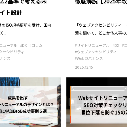
徹底解説【2025年
 2.2基準で考える未
イト設計
「ウェブアクセシビリティ」
9月のISO規格更新を受け、国内
葉を聞いて、どこか他人事の..
 ...
#サイトリニューアル
#DX
#
ニューアル
#DX
#コラム
#ウェブアクセシビリティ
クセシビリティ
#Webガバナンス
バナンス
2025.12.15
7