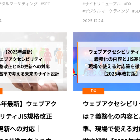
#サイトリニューアル
#DX
ジタルマーケティング
#SEO
#デジタルマーケティング
#SE
2025.12.24
4
DX
ウェブアクセシビリ
25年最新】ウェブアク
は？義務化の内容とJ
リティJIS規格改正
準、現場で使える対
O更新への対応｜