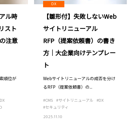
DX
【雛形付】失敗しないWeb
ーアル時
サイトリニューアル
リスト
RFP（提案依頼書）の書き
5の注意
方｜大企業向けテンプレー
ト
Webサイトリニューアルの成否を分け
検索順位が
るRFP（提案依頼書）の...
#CMS
#サイトリニューアル
#DX
DX
#セキュリティ
O
2025.11.10