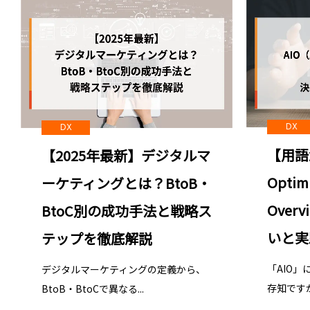
Webサイト診断／アクセス解析
DX
DX
【用語
【2025年最新】デジタルマ
Opti
ーケティングとは？BtoB・
Over
BtoC別の成功手法と戦略ス
いと実
テップを徹底解説
「AIO
デジタルマーケティングの定義から、
存知ですか
BtoB・BtoCで異なる...