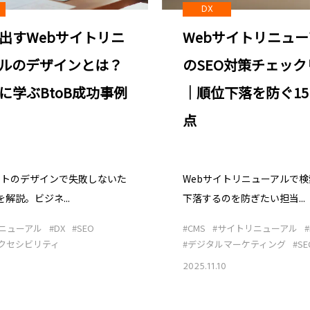
DX
出すWebサイトリニ
Webサイトリニュ
ルのデザインとは？
のSEO対策チェック
に学ぶBtoB成功事例
｜順位下落を防ぐ1
点
サイトのデザインで失敗しないた
Webサイトリニューアルで
解説。ビジネ...
下落するのを防ぎたい担当...
ニューアル
#DX
#SEO
#CMS
#サイトリニューアル
#
クセシビリティ
#デジタルマーケティング
#SE
0
2025.11.10