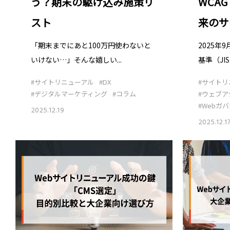
WCAG
う？期末の駆け込み施策リ
来のサ
スト
2025年
「期末までにあと100万円使わないと
基準（JIS X
いけない…」そんな嬉しい...
#サイトリ
#サイトリニューアル
#DX
#ウェブア
#デジタルマーケティング
#コラム
#Webガ
2025.12.19
2025.12.1