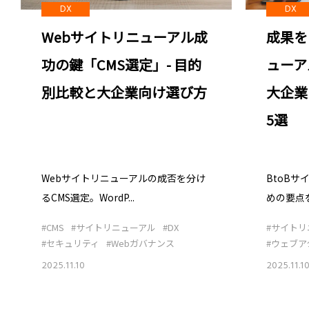
DX
DX
Webサイトリニューアル成
成果を
功の鍵「CMS選定」- 目的
ューア
別比較と大企業向け選び方
大企業
5選
Webサイトリニューアルの成否を分け
BtoB
るCMS選定。WordP...
めの要点を
#CMS
#サイトリニューアル
#DX
#サイトリ
#セキュリティ
#Webガバナンス
#ウェブア
2025.11.10
2025.11.1