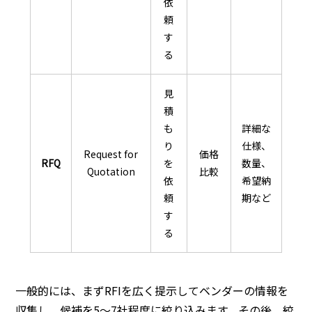
依
頼
す
る
見
積
も
詳細な
り
仕様、
Request for
価格
RFQ
を
数量、
Quotation
比較
依
希望納
頼
期など
す
る
一般的には、まずRFIを広く提示してベンダーの情報を
収集し、候補を5〜7社程度に絞り込みます。その後、絞