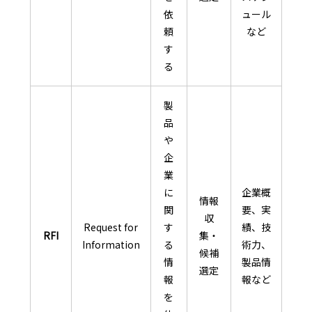
依
ュール
頼
など
す
る
製
品
や
企
業
に
企業概
情報
関
要、実
収
Request for
す
績、技
RFI
集・
Information
る
術力、
候補
情
製品情
選定
報
報など
を