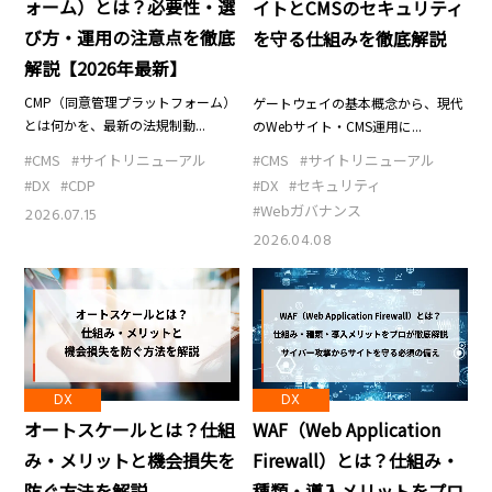
ォーム）とは？必要性・選
イトとCMSのセキュリティ
び方・運用の注意点を徹底
を守る仕組みを徹底解説
解説【2026年最新】
CMP（同意管理プラットフォーム）
ゲートウェイの基本概念から、現代
とは何かを、最新の法規制動...
のWebサイト・CMS運用に...
#CMS
#サイトリニューアル
#CMS
#サイトリニューアル
#DX
#CDP
#DX
#セキュリティ
#Webガバナンス
2026.07.15
2026.04.08
DX
DX
WAF（Web Application
オートスケールとは？仕組
Firewall）とは？仕組み・
み・メリットと機会損失を
種類・導入メリットをプロ
防ぐ方法を解説