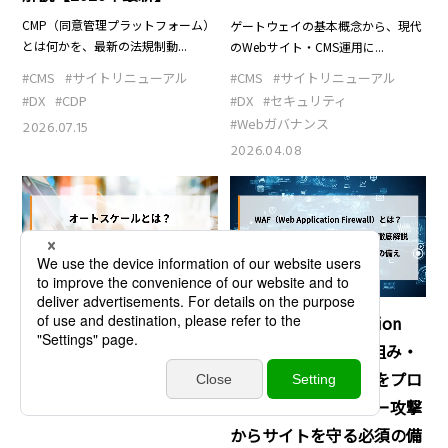
CMP（同意管理プラットフォーム）
ゲートウェイの基本概念から、現代
とは何かを、最新の法規制動...
のWebサイト・CMS運用に...
#CMS
#サイトリニューアル
#CMS
#サイトリニューアル
#DX
#CDP
#DX
#セキュリティ
#Webガバナンス
2026.07.15
2026.04.08
DX
DX
WAF（Web Application
オートスケールとは？仕組
Firewall）とは？仕組み・
み・メリットと機会損失を
種類・導入メリットをプロ
防ぐ方法を解説
が徹底解説｜サイバー攻撃
からサイトを守る必須の備