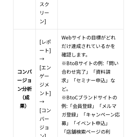
スク
リー
ン]
Webサイトの目標がどれ
[レポ
だけ達成されているかを
ート]
確認します。
→
※BtoBサイトの例:「問い
[エン
コンバ
合わせ完了」「資料請
ゲー
ージョ
求」「セミナー申込」な
ジメ
ン分析
ど。
ント]
（成
※BtoCブランドサイトの
→
果）
例:「会員登録」「メルマ
[コン
ガ登録」「キャンペーン応
バー
募」「イベント申込」
ジョ
「店舗検索ページの利
ン]