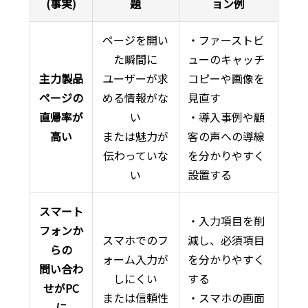
(事実)
題
ョン例
ページを開い
・ファーストビ
た瞬間に
ューのキャッチ
主力製品
ユーザーが求
コピーや画像を
ページの
める情報がな
見直す
直帰率が
い
・導入事例や顧
高い
または魅力が
客の声への導線
伝わっていな
を分かりやすく
い
設置する
スマート
・入力項目を削
フォンか
スマホでのフ
減し、必須項目
らの
ォーム入力が
を分かりやすく
問い合わ
しにくい
する
せがPC
または信頼性
・スマホの画面
に