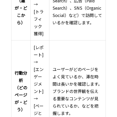
（誰
Search）、広告（Paid
→
が・ど
Search）、SNS（Organic
[トラ
こか
Social）など）で訪問して
フィ
ら）
いるかを確認します。
ック
獲得]
[レポ
ート]
→
[エン
ユーザーがどのページを
行動分
ゲー
よく見ているか、滞在時
析
ジメ
間は長いかを確認します。
（どの
ント]
ブランドの世界観を伝え
ページ
→
る重要なコンテンツが見
が・ど
[ペー
られているか、などを把
う）
ジと
握します。