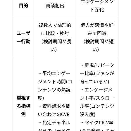
エンゲージメン
目的
商談創出
ト深化
複数人で論理的
個人が感情や好
ユーザ
に比較・検討
みで回遊
ー行動
（検討期間が長
（検討期間が短
い）
い）
・新規/リピータ
・平均エンゲー
ー比率(ファンが
ジメント時間(コ
育っているか)
ンテンツの熟読
・エンゲージメ
重視す
度)
ント率/スクロー
る指標
・資料請求や問
ル率(コンテンツ
例
い合わせのCVR
没入度)
・特定チャネル
・マイクロCV率
からのリードの
(会員登録・キャ