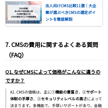
法人向けCMS比較11選｜大企
業が選ぶべきCMSの選定ポイ
ントを徹底解説
7. CMSの費用に関するよくある質問
（FAQ）
Q1. なぜCMSによって価格がこんなに違うの
ですか？
A1. CMSの価格は、主に①
機能の豊富さ
、②
サポート
体制の手厚さ
、③
セキュリティレベルの高さ
によって
決まります。多機能で、手厚いサポートがあり、金融