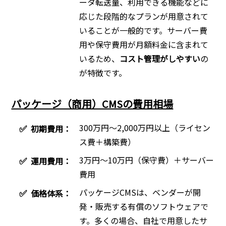
ータ転送量、利用できる機能などに
応じた段階的なプランが用意されて
いることが一般的です。サーバー費
用や保守費用が月額料金に含まれて
いるため、
コスト管理がしやすい
の
が特徴です。
パッケージ（商用）CMSの費用相場
300万円〜2,000万円以上（ライセン
✅
初期費用：
ス費＋構築費）
3万円〜10万円（保守費）＋サーバー
✅
運用費用：
費用
パッケージCMSは、ベンダーが開
✅
価格体系：
発・販売する有償のソフトウェアで
す。多くの場合、自社で用意したサ